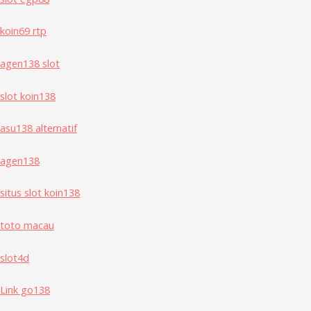
koin69 rtp
agen138 slot
slot koin138
asu138 alternatif
agen138
situs slot koin138
toto macau
slot4d
Link go138