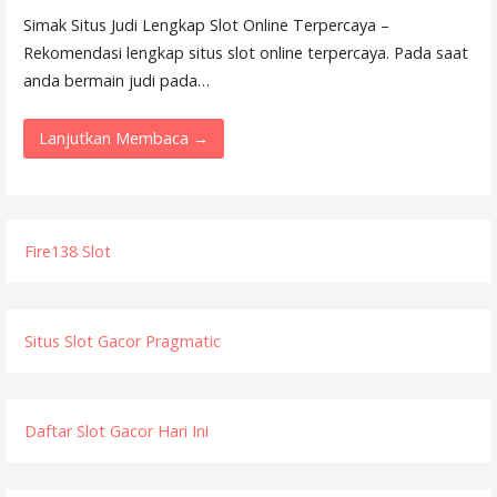
Simak Situs Judi Lengkap Slot Online Terpercaya –
Rekomendasi lengkap situs slot online terpercaya. Pada saat
anda bermain judi pada…
Lanjutkan Membaca →
Fire138 Slot
Situs Slot Gacor Pragmatic
Daftar Slot Gacor Hari Ini