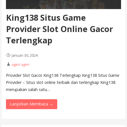
King138 Situs Game
Provider Slot Online Gacor
Terlengkap
Januari 30, 2024
agen agen
Provider Slot Gacor King138 Terlengkap King138 Situs Game
Provider – Situs slot online terbaik dan terlengkap King138
merupakan salah satu…
Lanjutkan Membaca →