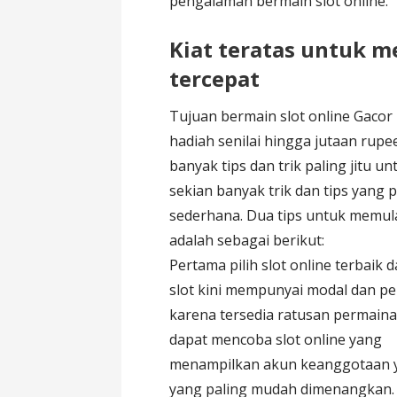
pengalaman bermain slot online.
Kiat teratas untuk 
tercepat
Tujuan bermain slot online Gaco
hadiah senilai hingga jutaan ru
banyak tips dan trik paling jitu 
sekian banyak trik dan tips yang p
sederhana. Dua tips untuk memul
adalah sebagai berikut:
Pertama pilih slot online terbai
slot kini mempunyai modal dan 
karena tersedia ratusan permainan
dapat mencoba slot online yang
menampilkan akun keanggotaan yan
yang paling mudah dimenangkan. P