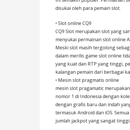
disukai oleh para pemain slot.
• Slot online CQ9
CQ9 Slot merupakan slot yang sa
menyukai permainan slot online 
Meski slot masih tergolong seba
dalam merilis game slot online ti
yang kuat dan RTP yang tinggi, pe
kalangan pemain dari berbagai ka
• Mesin slot pragmatis online
mesin slot pragamatic merupakan 
nomor 1 di Indonesia dengan kolek
dengan grafis baru dan indah yan
termasuk Android dan iOS. Semua
jumlah jackpot yang sangat tinggi