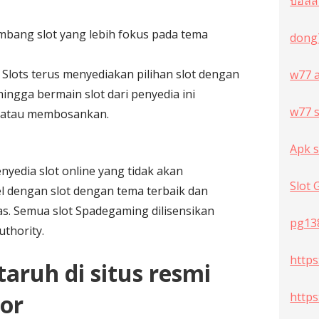
บอลส
bang slot yang lebih fokus pada tema
dong
Slots terus menyediakan pilihan slot dengan
w77 
hingga bermain slot dari penyedia ini
w77 s
 atau membosankan.
Apk 
yedia slot online yang tidak akan
Slot 
 dengan slot dengan tema terbaik dan
as. Semua slot Spadegaming dilisensikan
pg138
uthority.
https
aruh di situs resmi
cor
https