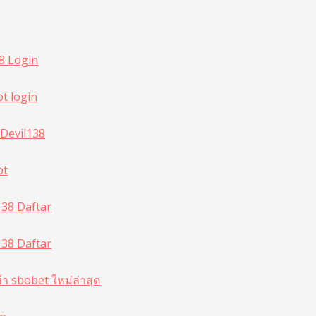
8 Login
ot login
 Devil138
ot
138 Daftar
138 Daftar
้า sbobet ใหม่ล่าสุด