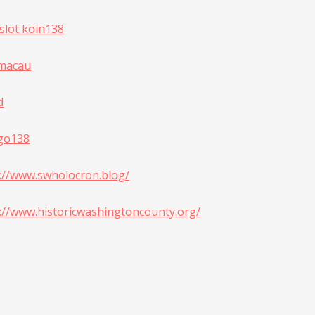
 slot koin138
 macau
d
 go138
://www.swholocron.blog/
://www.historicwashingtoncounty.org/