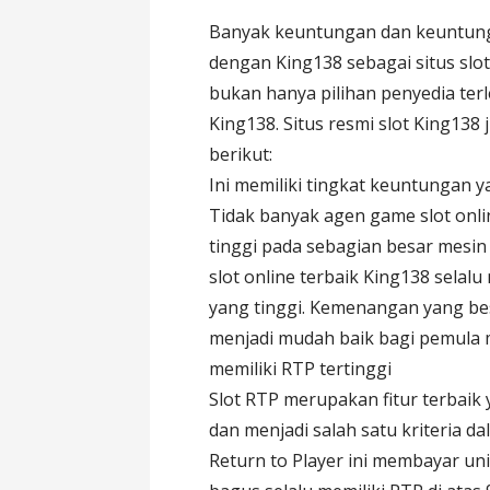
Banyak keuntungan dan keuntung
dengan King138 sebagai situs slot 
bukan hanya pilihan penyedia te
King138. Situs resmi slot King138
berikut:
Ini memiliki tingkat keuntungan y
Tidak banyak agen game slot onl
tinggi pada sebagian besar mesin 
slot online terbaik King138 selalu 
yang tinggi. Kemenangan yang be
menjadi mudah baik bagi pemula 
memiliki RTP tertinggi
Slot RTP merupakan fitur terbaik y
dan menjadi salah satu kriteria da
Return to Player ini membayar un