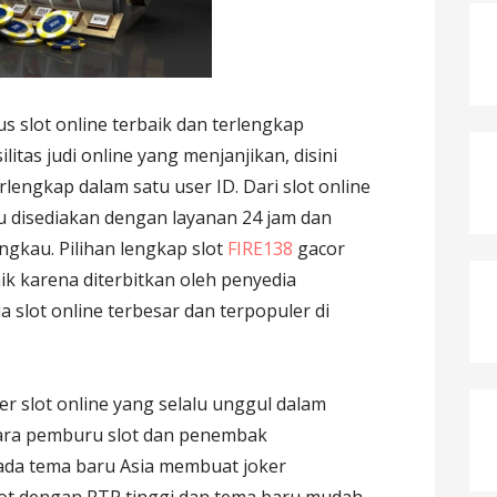
us slot online terbaik dan terlengkap
itas judi online yang menjanjikan, disini
erlengkap dalam satu user ID. Dari slot online
ru disediakan dengan layanan 24 jam dan
ngkau. Pilihan lengkap slot
FIRE138
gacor
ik karena diterbitkan oleh penyedia
a slot online terbesar dan terpopuler di
 slot online yang selalu unggul dalam
 para pemburu slot dan penembak
pada tema baru Asia membuat joker
lot dengan RTP tinggi dan tema baru mudah