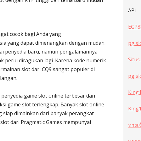
APi
EGP8
ngat cocok bagi Anda yang
Asia yang dapat dimenangkan dengan mudah.
pg sl
gai penyedia baru, namun pengalamannya
Situs
dak perlu diragukan lagi. Karena kode numerik
rmainan slot dari CQ9 sangat populer di
pg sl
langan.
King
penyedia game slot online terbesar dan
si game slot terlengkap. Banyak slot online
King
g siap dimainkan dari banyak perangkat
 slot dari Pragmatic Games mempunyai
ทางเข
.