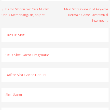
N
← Demo Slot Gacor: Cara Mudah
Main Slot Online Yuk! Asyiknya
Untuk Memenangkan Jackpot!
Bermain Game Favoritmu di
a
Internet! →
v
i
Fire138 Slot
g
a
Situs Slot Gacor Pragmatic
s
i
Daftar Slot Gacor Hari Ini
p
o
Slot Gacor
s