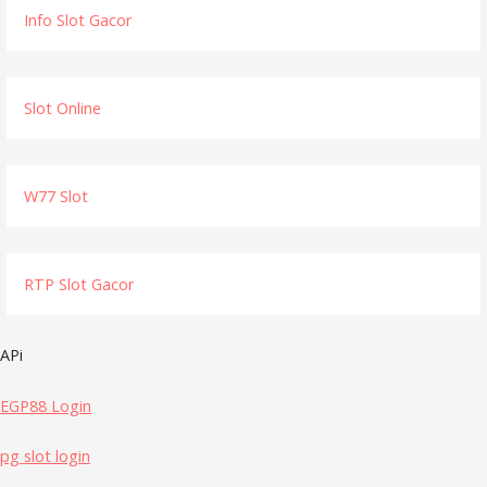
Info Slot Gacor
Slot Online
W77 Slot
RTP Slot Gacor
APi
EGP88 Login
pg slot login