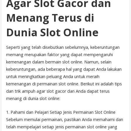
Agar Slot Gacor dan
Menang Terus di
Dunia Slot Online
Seperti yang telah disebutkan sebelumnya, keberuntungan
memang merupakan faktor yang dapat mempengaruhi
kemenangan dalam bermain slot online. Namun, selain
keberuntungan, ada beberapa hal yang dapat Anda lakukan
untuk meningkatkan peluang Anda untuk meraih
kemenangan di permainan slot online. Berikut ini adalah tips
dan trik ampuh agar slot gacor dan Anda dapat terus
menang di dunia slot online:
1. Pahami dan Pelajari Setiap Jenis Permainan Slot Online
Sebelum memulai permainan, pastikan Anda memahami dan
telah mempelajari setiap jenis permainan slot online yang