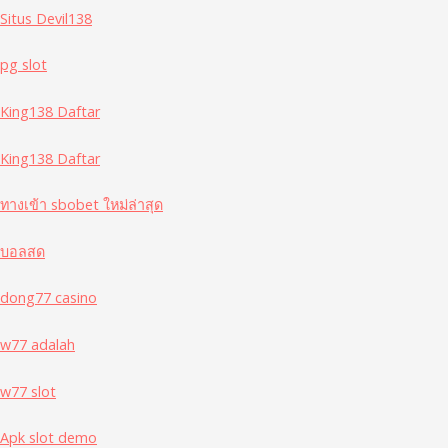
Situs Devil138
pg slot
King138 Daftar
King138 Daftar
ทางเข้า sbobet ใหม่ล่าสุด
บอลสด
dong77 casino
w77 adalah
w77 slot
Apk slot demo