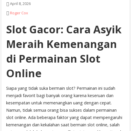
April 8, 2026
Roger Cox
Slot Gacor: Cara Asyik
Meraih Kemenangan
di Permainan Slot
Online
Siapa yang tidak suka bermain slot? Permainan ini sudah
menjadi favorit bagi banyak orang karena keseruan dan
kesempatan untuk memenangkan uang dengan cepat.
Namun, tidak semua orang bisa sukses dalam permainan
slot online. Ada beberapa faktor yang dapat mempengaruhi
kemenangan dan kekalahan saat bermain slot online, salah