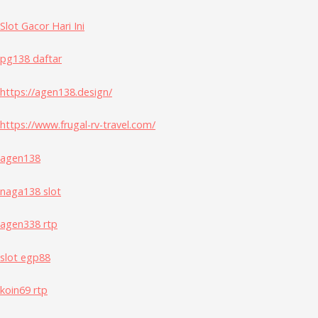
Slot Gacor Hari Ini
pg138 daftar
https://agen138.design/
https://www.frugal-rv-travel.com/
agen138
naga138 slot
agen338 rtp
slot egp88
koin69 rtp