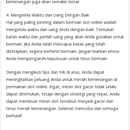
kemenangan juga akan semakin besar.
4. Mengelola Waktu dan Uang Dengan Baik
Hal yang paling penting dalam bermain slot online adalah
mengelola waktu dan uang Anda dengan baik. Tentukan
batas waktu dan jumlah uang yang akan Anda gunakan untuk
bermain. Jika Anda telah mencapai batas yang telah
ditetapkan, segera berhenti bermain. Jangan biarkan emosi
Anda mempengaruhi keputusan untuk terus bermain.
Dengan mengikuti tips dan trik di atas, Anda dapat
meningkatkan peluang Anda untuk meraih kemenangan di
permainan slot online. Ingat, mesin slot gacor tidak selalu
dapat ditemukan, tetapi dengan strategi yang tepat, Anda
dapat membuat mesin slot tersebut menjadi gacor dan
terus meraih kemenangan. Selamat mencoba dan semoga
berhasil!