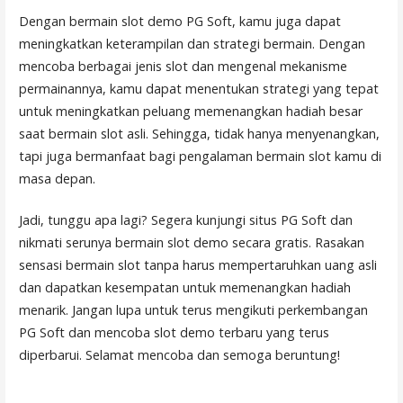
Dengan bermain slot demo PG Soft, kamu juga dapat
meningkatkan keterampilan dan strategi bermain. Dengan
mencoba berbagai jenis slot dan mengenal mekanisme
permainannya, kamu dapat menentukan strategi yang tepat
untuk meningkatkan peluang memenangkan hadiah besar
saat bermain slot asli. Sehingga, tidak hanya menyenangkan,
tapi juga bermanfaat bagi pengalaman bermain slot kamu di
masa depan.
Jadi, tunggu apa lagi? Segera kunjungi situs PG Soft dan
nikmati serunya bermain slot demo secara gratis. Rasakan
sensasi bermain slot tanpa harus mempertaruhkan uang asli
dan dapatkan kesempatan untuk memenangkan hadiah
menarik. Jangan lupa untuk terus mengikuti perkembangan
PG Soft dan mencoba slot demo terbaru yang terus
diperbarui. Selamat mencoba dan semoga beruntung!