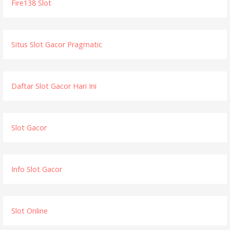
Fire138 Slot
v
i
Situs Slot Gacor Pragmatic
g
a
Daftar Slot Gacor Hari Ini
s
i
Slot Gacor
P
o
Info Slot Gacor
s
Slot Online