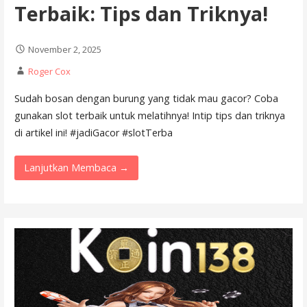
Terbaik: Tips dan Triknya!
November 2, 2025
Roger Cox
Sudah bosan dengan burung yang tidak mau gacor? Coba
gunakan slot terbaik untuk melatihnya! Intip tips dan triknya
di artikel ini! #jadiGacor #slotTerba
Lanjutkan Membaca →