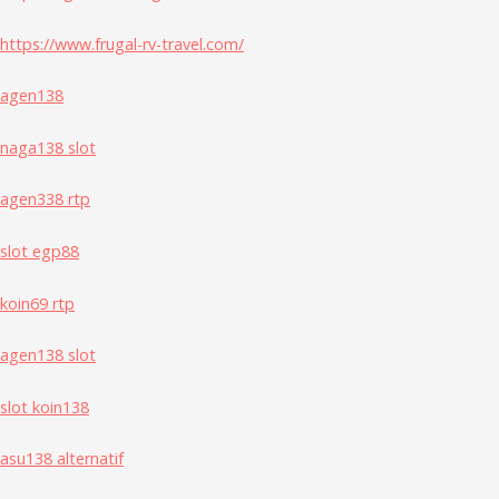
https://www.frugal-rv-travel.com/
agen138
naga138 slot
agen338 rtp
slot egp88
koin69 rtp
agen138 slot
slot koin138
asu138 alternatif