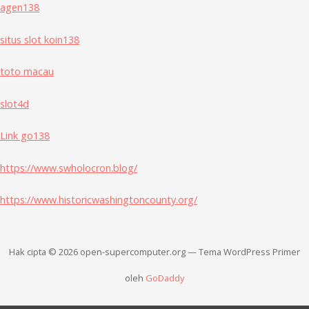
agen138
situs slot koin138
toto macau
slot4d
Link go138
https://www.swholocron.blog/
https://www.historicwashingtoncounty.org/
Hak cipta © 2026 open-supercomputer.org — Tema WordPress Primer
oleh
GoDaddy