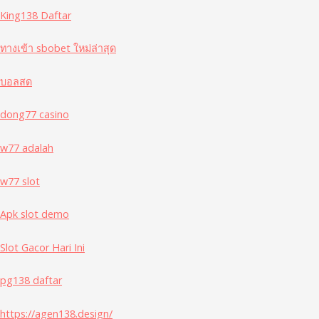
King138 Daftar
ทางเข้า sbobet ใหม่ล่าสุด
บอลสด
dong77 casino
w77 adalah
w77 slot
Apk slot demo
Slot Gacor Hari Ini
pg138 daftar
https://agen138.design/