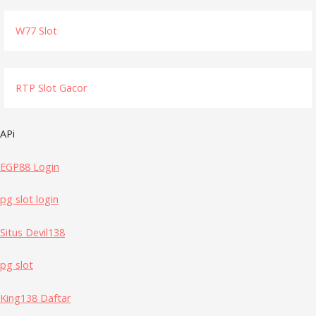
W77 Slot
RTP Slot Gacor
APi
EGP88 Login
pg slot login
Situs Devil138
pg slot
King138 Daftar