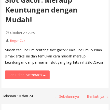
Keuntungan dengan
Mudah!
Oktober 29, 2025
Roger Cox
Sudah tahu belum tentang slot gacor? Kalau belum, buruan
simak artikel ini dan temukan cara mudah meraup
keuntungan dari permainan slot yang lagi hits ini! #SlotGacor
Lanjutkan Membaca →
N
Halaman 10 dari 24
← Sebelumnya
Berikutnya →
a