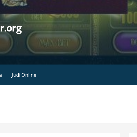
r.org
a
Judi Online