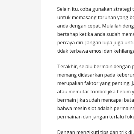
Selain itu, coba gunakan strategi
untuk memasang taruhan yang bes
anda dengan cepat. Mulailah deng
bertahap ketika anda sudah mema
percaya diri. Jangan lupa juga u
tidak terbawa emosi dan kehilang
Terakhir, selalu bermain dengan p
memang didasarkan pada keberunt
merupakan faktor yang penting. 
atau memutar tombol jika belum y
bermain jika sudah mencapai bat
bahwa mesin slot adalah permain
permainan dan jangan terlalu fo
Dengan mengikuti tips dan trik d