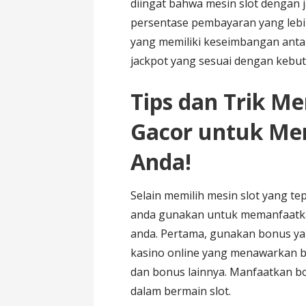
diingat bahwa mesin slot dengan 
persentase pembayaran yang lebih 
yang memiliki keseimbangan ant
jackpot yang sesuai dengan kebu
Tips dan Trik M
Gacor untuk M
Anda!
Selain memilih mesin slot yang te
anda gunakan untuk memanfaatka
anda. Pertama, gunakan bonus yan
kasino online yang menawarkan bo
dan bonus lainnya. Manfaatkan b
dalam bermain slot.