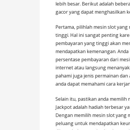
lebih besar. Berikut adalah bebe
gacor yang dapat menghasilkan 
Pertama, pilihlah mesin slot yan
tinggi. Hal ini sangat penting ka
pembayaran yang tinggi akan mem
mendapatkan kemenangan. Anda d
persentase pembayaran dari mesin
internet atau langsung menanyakan
pahami juga jenis permainan dan 
anda dapat memahami cara kerjan
Selain itu, pastikan anda memilih 
Jackpot adalah hadiah terbesar y
Dengan memilih mesin slot yang m
peluang untuk mendapatkan keun