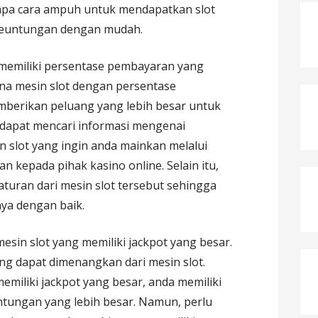
rapa cara ampuh untuk mendapatkan slot
keuntungan dengan mudah.
g memiliki persentase pembayaran yang
rena mesin slot dengan persentase
berikan peluang yang lebih besar untuk
apat mencari informasi mengenai
 slot yang ingin anda mainkan melalui
 kepada pihak kasino online. Selain itu,
aturan dari mesin slot tersebut sehingga
ya dengan baik.
mesin slot yang memiliki jackpot yang besar.
ang dapat dimenangkan dari mesin slot.
emiliki jackpot yang besar, anda memiliki
tungan yang lebih besar. Namun, perlu