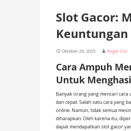
Slot Gacor: 
Keuntungan
Oktober 29, 2025
Roger Cox
Cara Ampuh Men
Untuk Menghasi
Banyak orang yang mencari cara
dan cepat. Salah satu cara yang 
online. Namun, tidak semua mesi
diharapkan. Oleh karena itu, diper
dapat mendapatkan slot gacor y