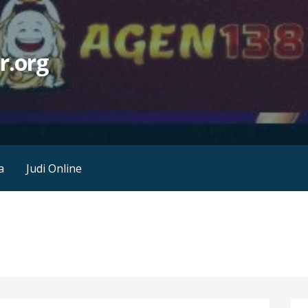
r.org
a
Judi Online