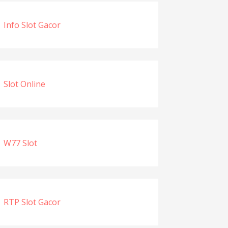
Info Slot Gacor
Slot Online
W77 Slot
RTP Slot Gacor