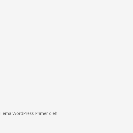
 Tema WordPress Primer oleh