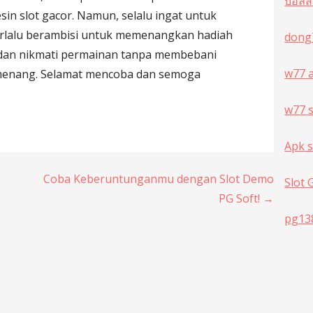
บอลส
n slot gacor. Namun, selalu ingat untuk
terlalu berambisi untuk memenangkan hadiah
dong
 dan nikmati permainan tanpa membebani
w77 
 menang. Selamat mencoba dan semoga
w77 s
Apk 
Coba Keberuntunganmu dengan Slot Demo
Slot 
PG Soft! →
pg138