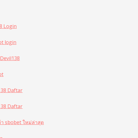
8 Login
ot login
 Devil138
ot
138 Daftar
138 Daftar
้า sbobet ใหม่ล่าสุด