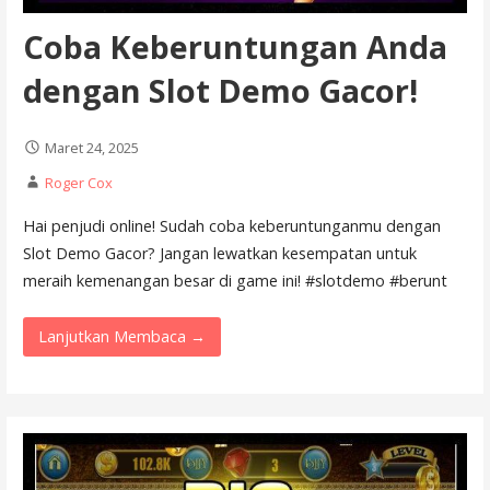
Coba Keberuntungan Anda
dengan Slot Demo Gacor!
Maret 24, 2025
Roger Cox
Hai penjudi online! Sudah coba keberuntunganmu dengan
Slot Demo Gacor? Jangan lewatkan kesempatan untuk
meraih kemenangan besar di game ini! #slotdemo #berunt
Lanjutkan Membaca →