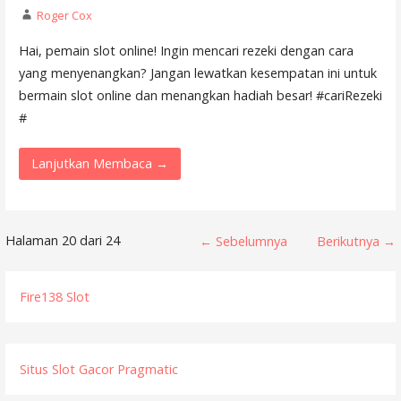
Roger Cox
Hai, pemain slot online! Ingin mencari rezeki dengan cara
yang menyenangkan? Jangan lewatkan kesempatan ini untuk
bermain slot online dan menangkan hadiah besar! #cariRezeki
#
Lanjutkan Membaca →
N
Halaman 20 dari 24
← Sebelumnya
Berikutnya →
a
Fire138 Slot
v
i
Situs Slot Gacor Pragmatic
g