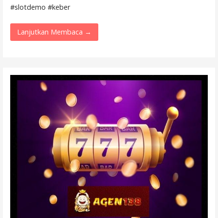
#slotdemo #keber
Lanjutkan Membaca →