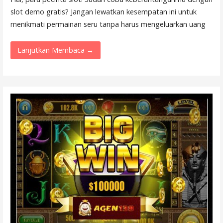
slot demo gratis? Jangan lewatkan kesempatan ini untuk
menikmati permainan seru tanpa harus mengeluarkan uang
Lanjutkan Membaca →