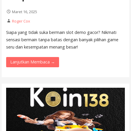
Maret 16, 2025
Roger Cox
Siapa yang tidak suka bermain slot demo gacor? Nikmati
sensasi bermain tanpa batas dengan banyak pilihan game
seru dan kesempatan menang besar!
Lanjutkan Membaca →