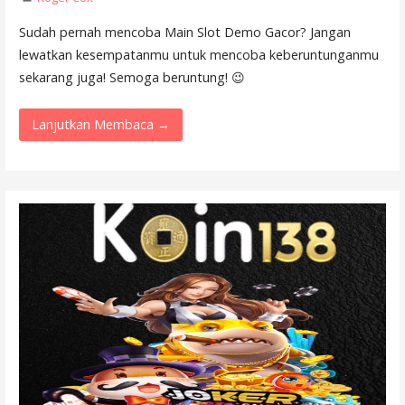
Sudah pernah mencoba Main Slot Demo Gacor? Jangan
lewatkan kesempatanmu untuk mencoba keberuntunganmu
sekarang juga! Semoga beruntung! 😉
Lanjutkan Membaca →