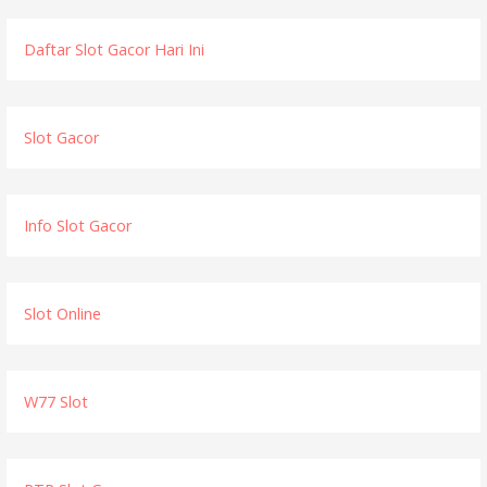
a
Daftar Slot Gacor Hari Ini
s
i
Slot Gacor
P
o
Info Slot Gacor
s
Slot Online
W77 Slot