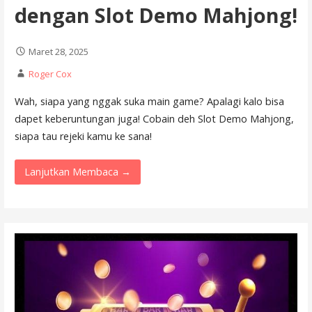
dengan Slot Demo Mahjong!
Maret 28, 2025
Roger Cox
Wah, siapa yang nggak suka main game? Apalagi kalo bisa
dapet keberuntungan juga! Cobain deh Slot Demo Mahjong,
siapa tau rejeki kamu ke sana!
Lanjutkan Membaca →