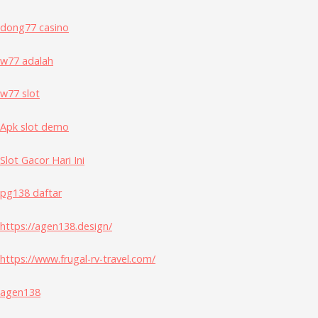
dong77 casino
w77 adalah
w77 slot
Apk slot demo
Slot Gacor Hari Ini
pg138 daftar
https://agen138.design/
https://www.frugal-rv-travel.com/
agen138