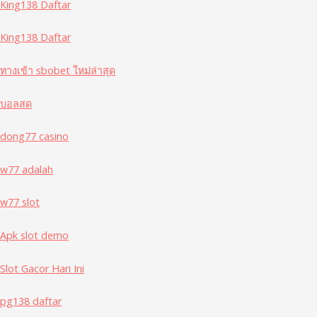
King138 Daftar
King138 Daftar
ทางเข้า sbobet ใหม่ล่าสุด
บอลสด
dong77 casino
w77 adalah
w77 slot
Apk slot demo
Slot Gacor Hari Ini
pg138 daftar