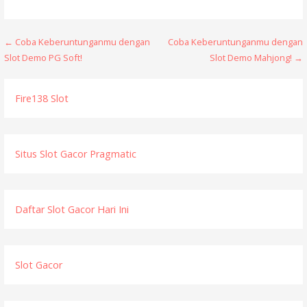
N
← Coba Keberuntunganmu dengan
Coba Keberuntunganmu dengan
Slot Demo PG Soft!
Slot Demo Mahjong! →
a
v
Fire138 Slot
i
g
Situs Slot Gacor Pragmatic
a
s
Daftar Slot Gacor Hari Ini
i
p
o
Slot Gacor
s