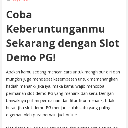
Coba
Keberuntunganmu
Sekarang dengan Slot
Demo PG!
Apakah kamu sedang mencari cara untuk menghibur diri dan
mungkin juga mendapat kesempatan untuk memenangkan
hadiah menarik? Jika iya, maka kamu wajib mencoba
permainan slot demo PG yang menarik dan seru. Dengan
banyaknya pilihan permainan dan fitur-fitur menarik, tidak
heran jika slot demo PG menjadi salah satu yang paling
digemari oleh para pemain judi online.