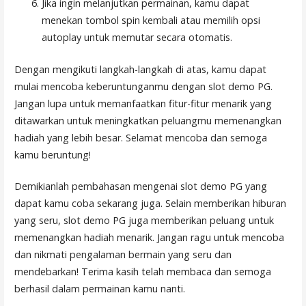
Jika ingin melanjutkan permainan, kamu dapat
menekan tombol spin kembali atau memilih opsi
autoplay untuk memutar secara otomatis.
Dengan mengikuti langkah-langkah di atas, kamu dapat
mulai mencoba keberuntunganmu dengan slot demo PG.
Jangan lupa untuk memanfaatkan fitur-fitur menarik yang
ditawarkan untuk meningkatkan peluangmu memenangkan
hadiah yang lebih besar. Selamat mencoba dan semoga
kamu beruntung!
Demikianlah pembahasan mengenai slot demo PG yang
dapat kamu coba sekarang juga. Selain memberikan hiburan
yang seru, slot demo PG juga memberikan peluang untuk
memenangkan hadiah menarik. Jangan ragu untuk mencoba
dan nikmati pengalaman bermain yang seru dan
mendebarkan! Terima kasih telah membaca dan semoga
berhasil dalam permainan kamu nanti.