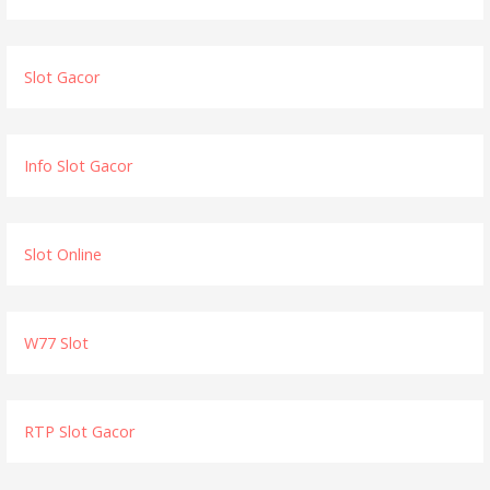
i
p
o
Slot Gacor
s
Info Slot Gacor
Slot Online
W77 Slot
RTP Slot Gacor