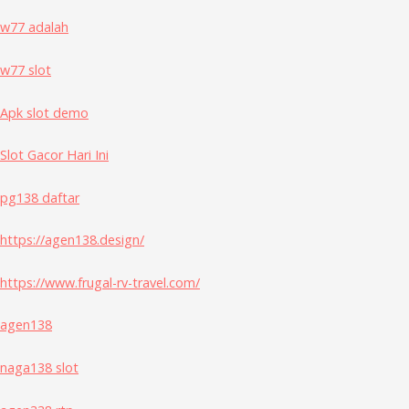
w77 adalah
w77 slot
Apk slot demo
Slot Gacor Hari Ini
pg138 daftar
https://agen138.design/
https://www.frugal-rv-travel.com/
agen138
naga138 slot