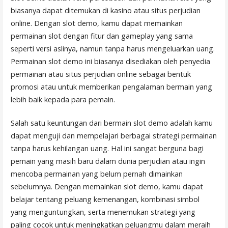
biasanya dapat ditemukan di kasino atau situs perjudian
online. Dengan slot demo, kamu dapat memainkan
permainan slot dengan fitur dan gameplay yang sama
seperti versi aslinya, namun tanpa harus mengeluarkan uang.
Permainan slot demo ini biasanya disediakan oleh penyedia
permainan atau situs perjudian online sebagai bentuk
promosi atau untuk memberikan pengalaman bermain yang
lebih baik kepada para pemain.
Salah satu keuntungan dari bermain slot demo adalah kamu
dapat menguji dan mempelajari berbagai strategi permainan
tanpa harus kehilangan uang. Hal ini sangat berguna bagi
pemain yang masih baru dalam dunia perjudian atau ingin
mencoba permainan yang belum pernah dimainkan
sebelumnya. Dengan memainkan slot demo, kamu dapat
belajar tentang peluang kemenangan, kombinasi simbol
yang menguntungkan, serta menemukan strategi yang
paling cocok untuk meningkatkan peluangmu dalam meraih