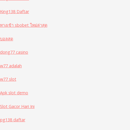
King138 Daftar
ทางเข้า sbobet ใหม่ล่าสุด
บอลสด
dong77 casino
w77 adalah
w77 slot
Apk slot demo
Slot Gacor Hari Ini
pg138 daftar