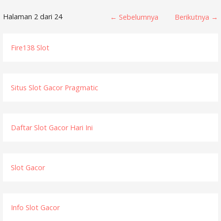
N
Halaman 2 dari 24
← Sebelumnya
Berikutnya →
a
Fire138 Slot
v
i
Situs Slot Gacor Pragmatic
g
a
Daftar Slot Gacor Hari Ini
s
i
Slot Gacor
P
o
Info Slot Gacor
s