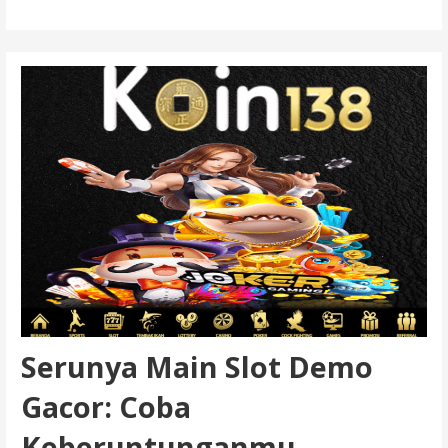
Serunya Main Slot Demo
Gacor: Coba
Keberuntunganmu