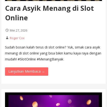
Cara Asyik Menang di Slot
Online
Mei 27, 2026
Roger Cox
Sudah bosan kalah terus di slot online? Yuk, simak cara asyik
menang di slot online yang bisa bikin kamu kaya raya dengan
mudah! #SlotOnline #MenangBanyak
Lanjutkan Membaca →